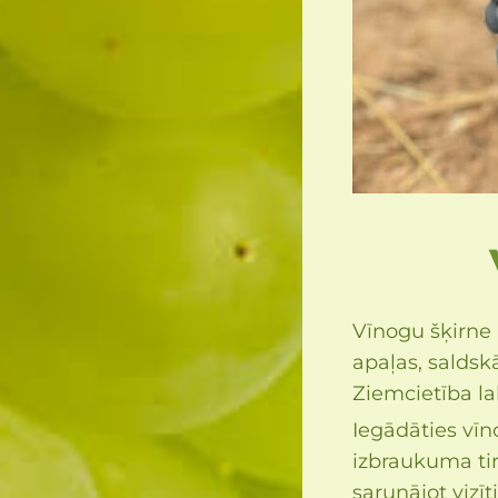
Vīnogu šķirne 
apaļas, saldsk
Ziemcietība l
Iegādāties vīn
izbraukuma tir
sarunājot vizīt