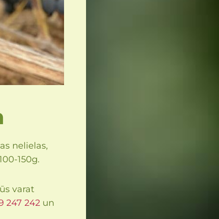
n
s nelielas,
 100-150g.
ūs varat
9 247 242
un