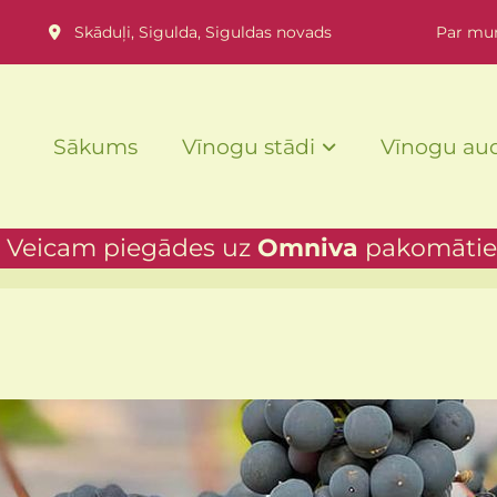
Skāduļi, Sigulda, Siguldas novads
Par m

Sākums
Vīnogu stādi
Vīnogu au
 Veicam piegādes uz
Omniva
pakomāti