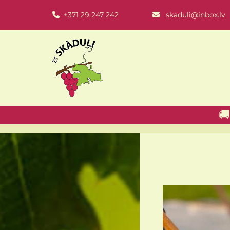
+371 29 247 242
skaduli@inbox.lv


