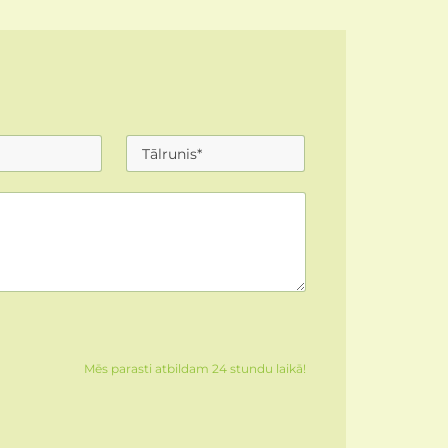
Mēs parasti atbildam 24 stundu laikā!