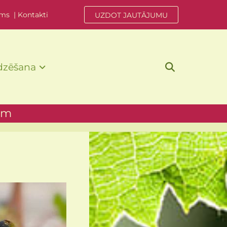
ums
|
Kontakti
UZDOT JAUTĀJUMU
dzēšana
em