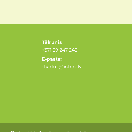
Tālrunis
+371 29 247 242
E-pasts:
skaduli@inbox.lv