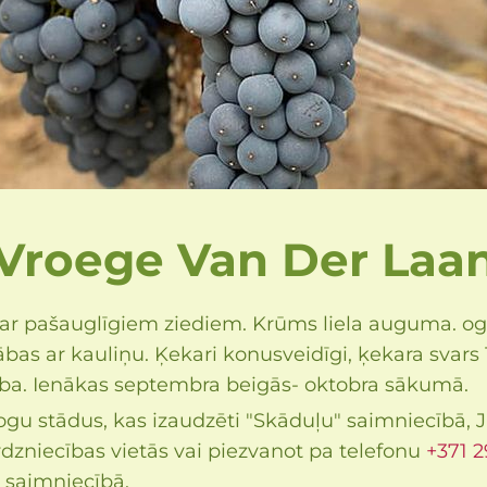
Vroege Van Der Laa
ar pašauglīgiem ziediem. Krūms liela auguma. oga
ābas ar kauliņu. Ķekari konusveidīgi, ķekara svars
aba. Ienākas septembra beigās- oktobra sākumā.
ogu stādus, kas izaudzēti "Skāduļu" saimniecībā, J
dzniecības vietās vai piezvanot pa telefonu
+371 2
i saimniecībā.