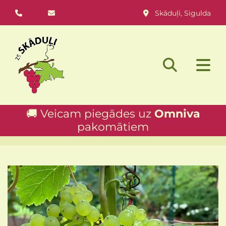
Skāduļi, Sigulda



🚚 Veicam piegādes uz
Omniva
pakomātiem