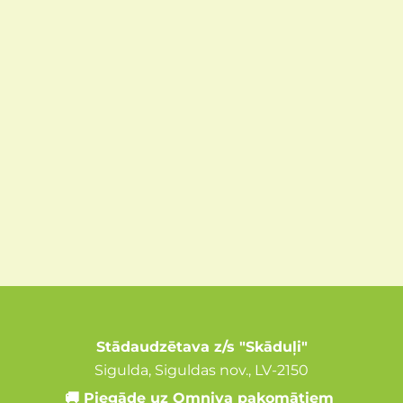
Stādaudzētava z/s "Skāduļi"
Sigulda, Siguldas nov., LV-2150
🚚 Piegāde uz Omniva pakomātiem