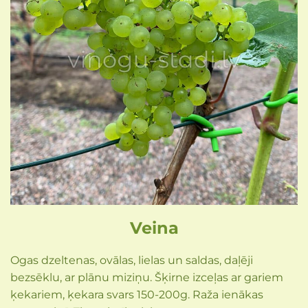
Veina
Ogas dzeltenas, ovālas, lielas un saldas, daļēji
bezsēklu, ar plānu miziņu. Šķirne izceļas ar gariem
ķekariem, ķekara svars 150-200g. Raža ienākas