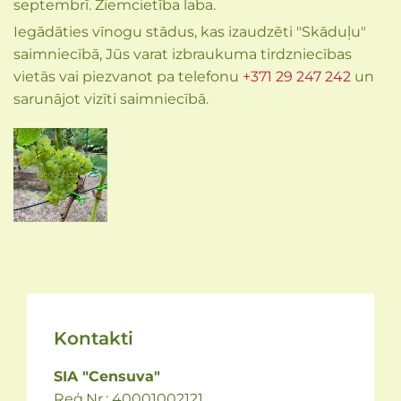
septembrī. Ziemcietība laba.
Iegādāties vīnogu stādus, kas izaudzēti "Skāduļu"
saimniecībā, Jūs varat izbraukuma tirdzniecības
vietās vai piezvanot pa telefonu
+371 29 247 242
un
sarunājot vizīti saimniecībā.
Kontakti
SIA "Censuva"
Reģ.Nr.: 40001002121