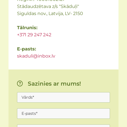
Stādaudzētava z/s "Skāduļi"
Siguldas nov., Latvija, LV- 2150
Tālrunis:
+371 29 247 242
E-pasts:
skaduli@inbox.lv
Sazinies ar mums!
