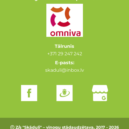
Tālrunis
+371 29 247 242
E-pasts:
skaduli@inbox.lv
Z/s "Skāduļi" – vīnogu stādaudzētava, 2017 - 2026
