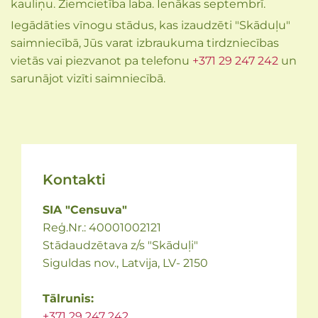
kauliņu. Ziemcietība laba. Ienākas septembrī.
Iegādāties vīnogu stādus, kas izaudzēti "Skāduļu"
saimniecībā, Jūs varat izbraukuma tirdzniecības
vietās vai piezvanot pa telefonu
+371 29 247 242
un
sarunājot vizīti saimniecībā.
Kontakti
SIA "Censuva"
Reģ.Nr.: 40001002121
Stādaudzētava z/s "Skāduļi"
Siguldas nov., Latvija, LV- 2150
Tālrunis:
+371 29 247 242