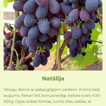
Natālija
Vīnogu šķirne ar pašauglīgiem ziediem. Krūms liela
auguma. Ķekari lieli, konusveidīgi, ķekara svars 400-
500g. Ogas ovālas formas, tumši zilas, saldas, ar