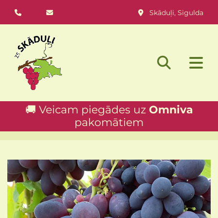
Skāduļi, Sigulda



🚚 Veicam piegādes uz
Omniva
pakomātiem