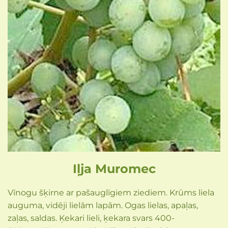
Iļja Muromec
Vīnogu šķirne ar pašauglīgiem ziediem. Krūms liela
auguma, vidēji lielām lapām. Ogas lielas, apaļas,
zaļas, saldas. Ķekari lieli, ķekara svars 400-