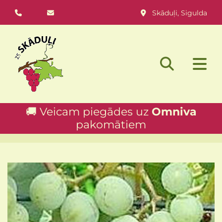
Skāduļi, Sigulda



🚚 Veicam piegādes uz
Omniva
pakomātiem