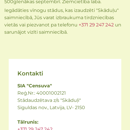
500gIenākas septembrī. Ziemcietība laba.
Iegādāties vīnogu stādus, kas izaudzēti "Skāduļu"
saimniecībā, Jūs varat izbraukuma tirdzniecības
vietās vai piezvanot pa telefonu
+371 29 247 242
un
sarunājot vizīti saimniecībā.
Kontakti
SIA "Censuva"
Reģ.Nr.: 40001002121
Stādaudzētava z/s "Skāduļi"
Siguldas nov., Latvija, LV- 2150
Tālrunis:
+371 29 247 242