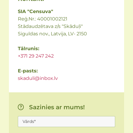
SIA "Censuva"
Reģ.Nr.: 40001002121
Stādaudzētava z/s "Skāduļi"
Siguldas nov., Latvija, LV- 2150
Tālrunis:
+371 29 247 242
E-pasts:
skaduli@inbox.lv
Sazinies ar mums!
