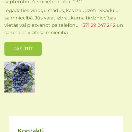
septembrī. Ziemcietība laba -23C
Iegādāties vīnogu stādus, kas izaudzēti "Skāduļu"
saimniecībā, Jūs varat izbraukuma tirdzniecības
vietās vai piezvanot pa telefonu
+371 29 247 242
un
sarunājot vizīti saimniecībā.
PASŪTĪT
Kontakti