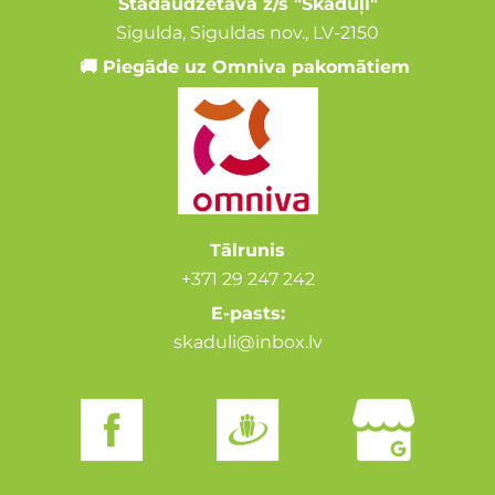
Stādaudzētava z/s "Skāduļi"
Sigulda, Siguldas nov., LV-2150
🚚 Piegāde uz Omniva pakomātiem
Tālrunis
+371 29 247 242
E-pasts:
skaduli@inbox.lv