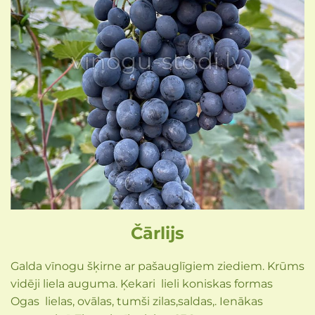
Čārlijs
Galda vīnogu šķirne ar pašauglīgiem ziediem. Krūms
vidēji liela auguma. Ķekari lieli koniskas formas
Ogas lielas, ovālas, tumši zilas,saldas,. Ienākas